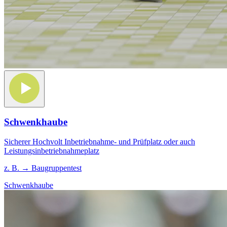
Schwenkhaube
Sicherer Hoch­volt Inbetrieb­nahme- und Prüfplatz oder auch
Leistungs­in­be­trieb­nahmeplatz
z. B. → Baugruppentest
Schwenkhaube